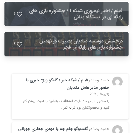
فیلم / اخبار نیمروزی شبکه ۱ / جشنواره بازی های
5
رایانه ای در ایستگاه پایانی
درخشش موسسه منادیان بصیرت در نهمین
5
جشنواره بازی‌های رایانه‌ای فجر
حمید رضا
در
فیلم / شبکه خبر / گفتگو ویژه خبری با
حضور مدیر عامل منادیان
ژانویه 18, 2024
با سلام و عرض خدا قوت انشاالله که بتوانید با قدرت بیشتر کار
کنید و محصولاتتان زود تر به ثمر…
حمید رضا
در
گفت‌وگو جام جم با مهدی جعفری جوزانی