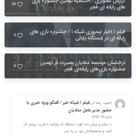
گزارش تصویری : اختتامیه نهمین جشنواره بازی
2
0
های رایانه ای فجر
فیلم / اخبار نیمروزی شبکه ۱ / جشنواره بازی های
5
رایانه ای در ایستگاه پایانی
درخشش موسسه منادیان بصیرت در نهمین
5
جشنواره بازی‌های رایانه‌ای فجر
حمید رضا
در
فیلم / شبکه خبر / گفتگو ویژه خبری با
حضور مدیر عامل منادیان
ژانویه 18, 2024
با سلام و عرض خدا قوت انشاالله که بتوانید با قدرت بیشتر کار
کنید و محصولاتتان زود تر به ثمر…