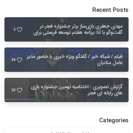
Recent Posts
مهدی جعفری بازی‌ساز برتر جشنواره فجر در
3
گفت‌وگو با آنا: برنامه هفتم توسعه فرصتی برای
بهبود صنعت بازی است
فیلم / شبکه خبر / گفتگو ویژه خبری با حضور مدیر
3
4
عامل منادیان
گزارش تصویری : اختتامیه نهمین جشنواره بازی
2
0
های رایانه ای فجر
Categories