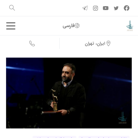
فارسی
ایران، تهران
0
3
6
9
1
0
4
1
7
2
0
0