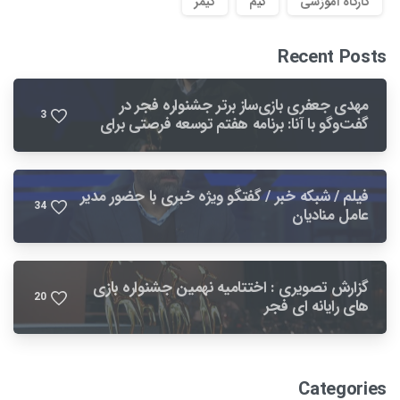
کارگاه اموزشی
گیم
گیمر
Recent Posts
مهدی جعفری بازی‌ساز برتر جشنواره فجر در
3
گفت‌وگو با آنا: برنامه هفتم توسعه فرصتی برای
بهبود صنعت بازی است
فیلم / شبکه خبر / گفتگو ویژه خبری با حضور مدیر
3
4
عامل منادیان
گزارش تصویری : اختتامیه نهمین جشنواره بازی
2
0
های رایانه ای فجر
Categories