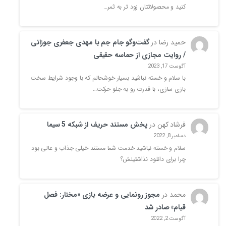
کنید و محصولاتتان زود تر به ثمر…
حمید رضا
در
گفت‌وگو جام جم با مهدی جعفری جوزانی
/ روایت‌ مجازی از حماسه‌ حقیقی
آگوست 17, 2023
با سلام و خسته نباشید بسیار خوشحالم که با وجود شرایط سخت
بازی سازی، با قدرت رو به جلو حرکت…
فرشاد کهن
در
پخش مستند حریف از شبکه 5 سیما
دسامبر 8, 2022
سلام و خسته نباشید خدمت شما مستند خیلی جذاب و عالی بود
چرا برای دانلود نذاشتینش؟
محمد
در
مجوز رونمایی و عرضه بازی «مختار: فصل
قیام» صادر شد
آگوست 2, 2022