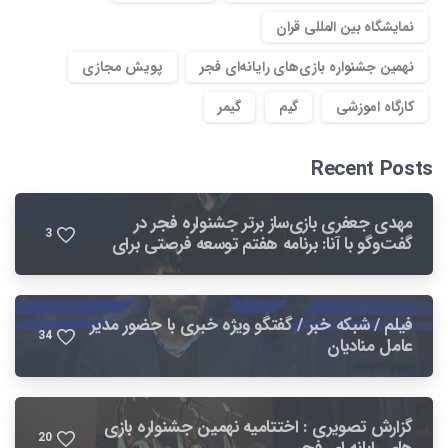
نمایشگاه بین المللی قران
نهمین جشنواره بازی‌های رایانه‌ای فجر
پویش مجازی
کارگاه اموزشی
گیم
گیمر
Recent Posts
مهدی جعفری بازی‌ساز برتر جشنواره فجر در
3
گفت‌وگو با آنا: برنامه هفتم توسعه فرصتی برای
بهبود صنعت بازی است
فیلم / شبکه خبر / گفتگو ویژه خبری با حضور مدیر
3
4
عامل منادیان
گزارش تصویری : اختتامیه نهمین جشنواره بازی
2
0