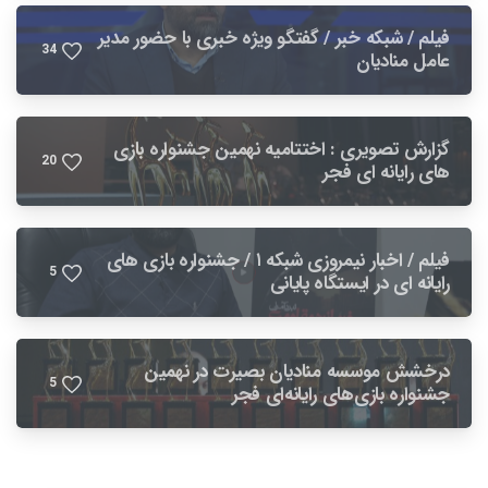
فیلم / شبکه خبر / گفتگو ویژه خبری با حضور مدیر
3
4
عامل منادیان
گزارش تصویری : اختتامیه نهمین جشنواره بازی
2
0
های رایانه ای فجر
فیلم / اخبار نیمروزی شبکه ۱ / جشنواره بازی های
5
رایانه ای در ایستگاه پایانی
درخشش موسسه منادیان بصیرت در نهمین
5
جشنواره بازی‌های رایانه‌ای فجر