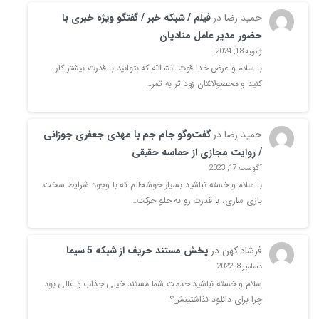
حمید رضا
در
فیلم / شبکه خبر / گفتگو ویژه خبری با
حضور مدیر عامل منادیان
ژانویه 18, 2024
با سلام و عرض خدا قوت انشاالله که بتوانید با قدرت بیشتر کار
کنید و محصولاتتان زود تر به ثمر…
حمید رضا
در
گفت‌وگو جام جم با مهدی جعفری جوزانی
/ روایت‌ مجازی از حماسه‌ حقیقی
آگوست 17, 2023
با سلام و خسته نباشید بسیار خوشحالم که با وجود شرایط سخت
بازی سازی، با قدرت رو به جلو حرکت…
فرشاد کهن
در
پخش مستند حریف از شبکه 5 سیما
دسامبر 8, 2022
سلام و خسته نباشید خدمت شما مستند خیلی جذاب و عالی بود
چرا برای دانلود نذاشتینش؟