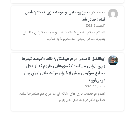
محمد
در
مجوز رونمایی و عرضه بازی «مختار: فصل
قیام» صادر شد
آگوست 2, 2022
السلام علیکم ، ضمن خسته نباشید و سلام به کارکنان منادیان
بصیرت .... فرا رسیدن ماه محرم را به تمام…
ابوالفضل ناصحی
در
فرهیختگان/ فقط ۱۰درصد گیمرها
بازی ایرانی می‌کنند / کشورهایی داریم که از محل
صنایع سرگرمی بیش از 6برابر درآمد نفتی ایران پول
درمی‌آورند
دسامبر 11, 2021
امیدوارم صنعت بازی های رایانه ای در ایران هم بیشتر جا بیفته.
خدا رو شکر در چند سال اخیر بازی…