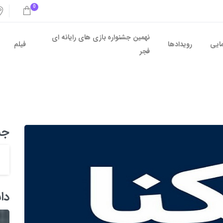
0
نهمین جشنواره بازی های رایانه ای
مایی
رویدادها
فیلم
فجر
جس
دا