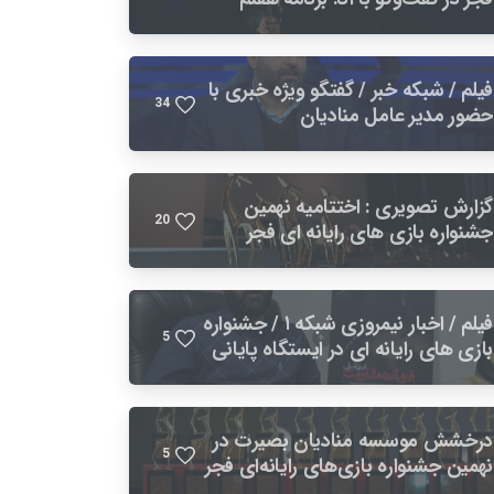
توسعه فرصتی برای بهبود صنعت بازی
است
فیلم / شبکه خبر / گفتگو ویژه خبری با
3
4
حضور مدیر عامل منادیان
گزارش تصویری : اختتامیه نهمین
2
0
جشنواره بازی های رایانه ای فجر
فیلم / اخبار نیمروزی شبکه ۱ / جشنواره
5
بازی های رایانه ای در ایستگاه پایانی
درخشش موسسه منادیان بصیرت در
5
نهمین جشنواره بازی‌های رایانه‌ای فجر