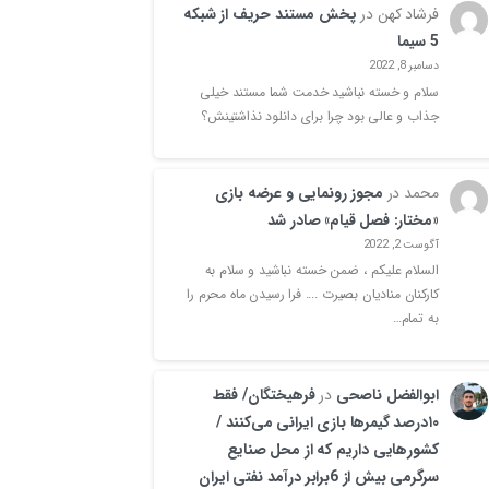
فرشاد کهن
در
پخش مستند حریف از شبکه
5 سیما
دسامبر 8, 2022
سلام و خسته نباشید خدمت شما مستند خیلی
جذاب و عالی بود چرا برای دانلود نذاشتینش؟
محمد
در
مجوز رونمایی و عرضه بازی
«مختار: فصل قیام» صادر شد
آگوست 2, 2022
السلام علیکم ، ضمن خسته نباشید و سلام به
کارکنان منادیان بصیرت .... فرا رسیدن ماه محرم را
به تمام…
ابوالفضل ناصحی
در
فرهیختگان/ فقط
۱۰درصد گیمرها بازی ایرانی می‌کنند /
کشورهایی داریم که از محل صنایع
سرگرمی بیش از 6برابر درآمد نفتی ایران