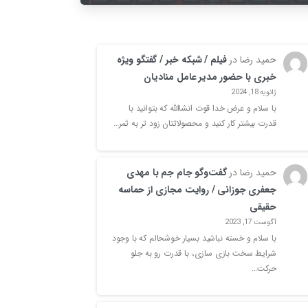
حمید رضا
در
فیلم / شبکه خبر / گفتگو ویژه
خبری با حضور مدیر عامل منادیان
ژانویه 18, 2024
با سلام و عرض خدا قوت انشاالله که بتوانید با
قدرت بیشتر کار کنید و محصولاتتان زود تر به ثمر…
حمید رضا
در
گفت‌وگو جام جم با مهدی
جعفری جوزانی / روایت‌ مجازی از حماسه‌
حقیقی
آگوست 17, 2023
با سلام و خسته نباشید بسیار خوشحالم که با وجود
شرایط سخت بازی سازی، با قدرت رو به جلو
حرکت…