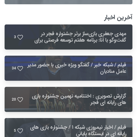
آخرین اخبار
مهدی جعفری بازی‌ساز برتر جشنواره فجر در
3
گفت‌وگو با آنا: برنامه هفتم توسعه فرصتی برای
بهبود صنعت بازی است
فیلم / شبکه خبر / گفتگو ویژه خبری با حضور مدیر
3
4
عامل منادیان
گزارش تصویری : اختتامیه نهمین جشنواره بازی
2
0
های رایانه ای فجر
فیلم / اخبار نیمروزی شبکه ۱ / جشنواره بازی های
5
رایانه ای در ایستگاه پایانی