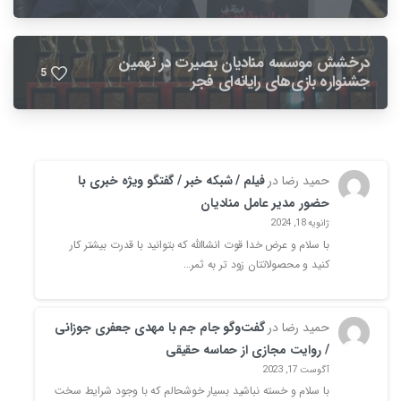
درخشش موسسه منادیان بصیرت در نهمین
5
جشنواره بازی‌های رایانه‌ای فجر
حمید رضا
در
فیلم / شبکه خبر / گفتگو ویژه خبری با
حضور مدیر عامل منادیان
ژانویه 18, 2024
با سلام و عرض خدا قوت انشاالله که بتوانید با قدرت بیشتر کار
کنید و محصولاتتان زود تر به ثمر…
حمید رضا
در
گفت‌وگو جام جم با مهدی جعفری جوزانی
/ روایت‌ مجازی از حماسه‌ حقیقی
آگوست 17, 2023
با سلام و خسته نباشید بسیار خوشحالم که با وجود شرایط سخت