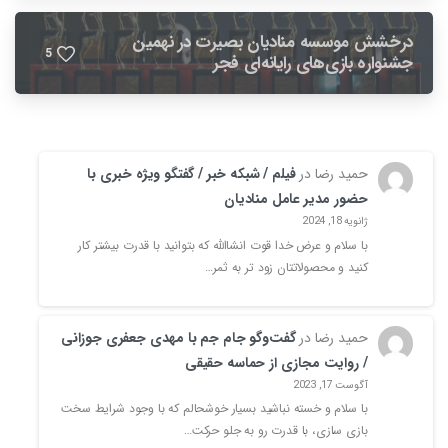
درخشش موسسه منادیان بصیرت در نهمین
5
جشنواره بازی‌های رایانه‌ای فجر
حمید رضا
در
فیلم / شبکه خبر / گفتگو ویژه خبری با
حضور مدیر عامل منادیان
ژانویه 18, 2024
با سلام و عرض خدا قوت انشاالله که بتوانید با قدرت بیشتر کار
کنید و محصولاتتان زود تر به ثمر…
حمید رضا
در
گفت‌وگو جام جم با مهدی جعفری جوزانی
/ روایت‌ مجازی از حماسه‌ حقیقی
آگوست 17, 2023
با سلام و خسته نباشید بسیار خوشحالم که با وجود شرایط سخت
بازی سازی، با قدرت رو به جلو حرکت…