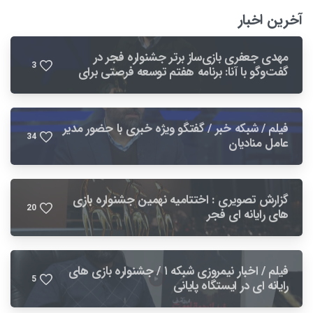
آخرین اخبار
مهدی جعفری بازی‌ساز برتر جشنواره فجر در
3
گفت‌وگو با آنا: برنامه هفتم توسعه فرصتی برای
بهبود صنعت بازی است
فیلم / شبکه خبر / گفتگو ویژه خبری با حضور مدیر
3
4
عامل منادیان
گزارش تصویری : اختتامیه نهمین جشنواره بازی
2
0
های رایانه ای فجر
فیلم / اخبار نیمروزی شبکه ۱ / جشنواره بازی های
5
رایانه ای در ایستگاه پایانی