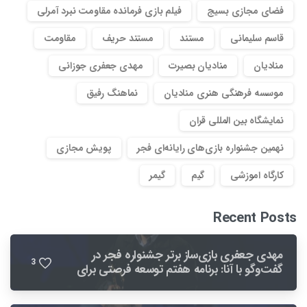
فضای مجازی بسیج
فیلم بازی فرمانده مقاومت نبرد آمرلی
قاسم سلیمانی
مستند
مستند حریف
مقاومت
منادیان
منادیان بصیرت
مهدی جعفری جوزانی
موسسه فرهنگی هنری منادیان
نماهنگ رفیق
نمایشگاه بین المللی قران
نهمین جشنواره بازی‌های رایانه‌ای فجر
پویش مجازی
کارگاه اموزشی
گیم
گیمر
Recent Posts
مهدی جعفری بازی‌ساز برتر جشنواره فجر در
3
گفت‌وگو با آنا: برنامه هفتم توسعه فرصتی برای
بهبود صنعت بازی است