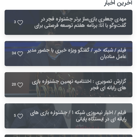
آخرین اخبار
مهدی جعفری بازی‌ساز برتر جشنواره فجر در
3
گفت‌وگو با آنا: برنامه هفتم توسعه فرصتی برای
بهبود صنعت بازی است
فیلم / شبکه خبر / گفتگو ویژه خبری با حضور مدیر
3
4
عامل منادیان
گزارش تصویری : اختتامیه نهمین جشنواره بازی
2
0
های رایانه ای فجر
فیلم / اخبار نیمروزی شبکه ۱ / جشنواره بازی های
5
رایانه ای در ایستگاه پایانی