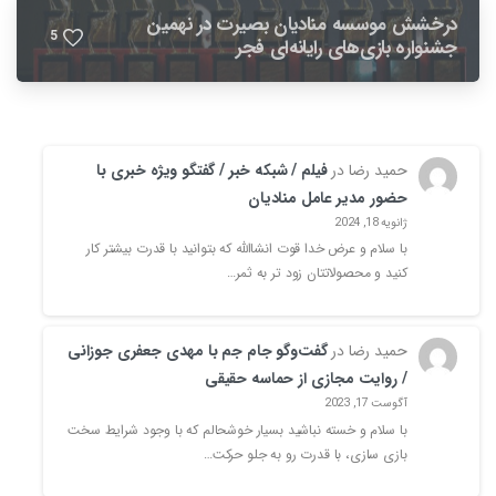
درخشش موسسه منادیان بصیرت در نهمین
5
جشنواره بازی‌های رایانه‌ای فجر
حمید رضا
در
فیلم / شبکه خبر / گفتگو ویژه خبری با
حضور مدیر عامل منادیان
ژانویه 18, 2024
با سلام و عرض خدا قوت انشاالله که بتوانید با قدرت بیشتر کار
کنید و محصولاتتان زود تر به ثمر…
حمید رضا
در
گفت‌وگو جام جم با مهدی جعفری جوزانی
/ روایت‌ مجازی از حماسه‌ حقیقی
آگوست 17, 2023
با سلام و خسته نباشید بسیار خوشحالم که با وجود شرایط سخت
بازی سازی، با قدرت رو به جلو حرکت…