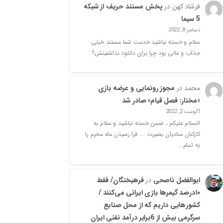
فرشاد کهن
در
پخش مستند حریف از شبکه
5 سیما
دسامبر 8, 2022
سلام و خسته نباشید خدمت شما مستند خیلی
جذاب و عالی بود چرا برای دانلود نذاشتینش؟
محمد
در
مجوز رونمایی و عرضه بازی
«مختار: فصل قیام» صادر شد
آگوست 2, 2022
السلام علیکم ، ضمن خسته نباشید و سلام به
کارکنان منادیان بصیرت .... فرا رسیدن ماه محرم را
به تمام…
ابوالفضل ناصحی
در
فرهیختگان/ فقط
۱۰درصد گیمرها بازی ایرانی می‌کنند /
کشورهایی داریم که از محل صنایع
سرگرمی بیش از 6برابر درآمد نفتی ایران