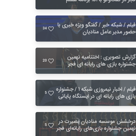
توسعه فرصتی برای بهبود صنعت بازی
است
فیلم / شبکه خبر / گفتگو ویژه خبری با
3
4
حضور مدیر عامل منادیان
گزارش تصویری : اختتامیه نهمین
2
0
جشنواره بازی های رایانه ای فجر
فیلم / اخبار نیمروزی شبکه ۱ / جشنواره
5
بازی های رایانه ای در ایستگاه پایانی
درخشش موسسه منادیان بصیرت در
5
نهمین جشنواره بازی‌های رایانه‌ای فجر