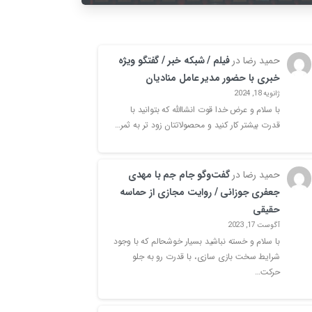
حمید رضا
در
فیلم / شبکه خبر / گفتگو ویژه
خبری با حضور مدیر عامل منادیان
ژانویه 18, 2024
با سلام و عرض خدا قوت انشاالله که بتوانید با
قدرت بیشتر کار کنید و محصولاتتان زود تر به ثمر…
حمید رضا
در
گفت‌وگو جام جم با مهدی
جعفری جوزانی / روایت‌ مجازی از حماسه‌
حقیقی
آگوست 17, 2023
با سلام و خسته نباشید بسیار خوشحالم که با وجود
شرایط سخت بازی سازی، با قدرت رو به جلو
حرکت…