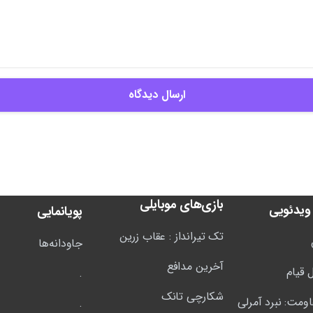
بازی‌های موبایلی
ویدئویی
پویانمایی
تک تیرانداز : عقاب زرین
جاودانه‌ها
آخرین مدافع
 قیام
.
شکارچی تانک
اومت: نبرد آمرلی
.