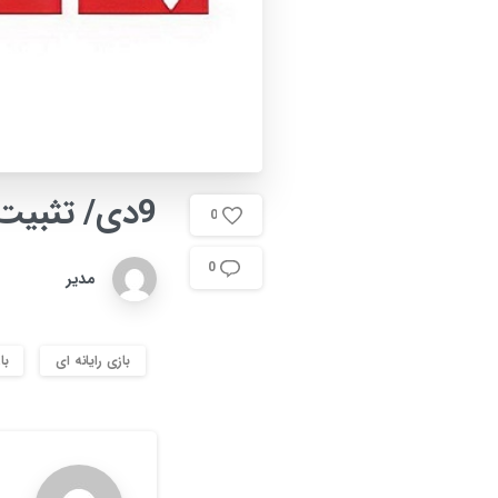
9دی/
تثبیت
0
0
مدیر
بازی رایانه ای
با
م