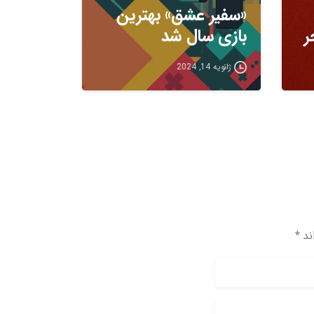
«سفیر عشق» بهترین
ر
بازی سال شد
ژانویه 14, 2024
د *