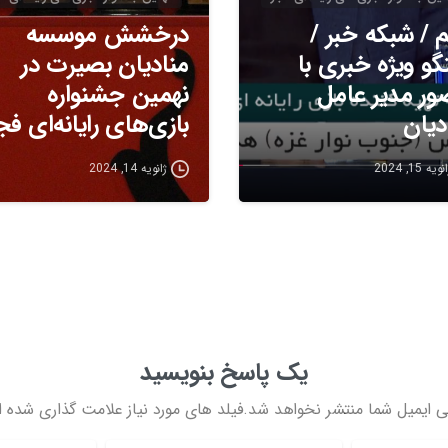
م / شبکه خبر /
درخشش موسسه
گو ویژه خبری با
منادیان بصیرت در
ر مدیر عامل
نهمین جشنواره
دیان
بازی‌های رایانه‌ای فج
ویه 15, 2024
ژانویه 14, 2024
یک پاسخ بنویسید
ی ایمیل شما منتشر نخواهد شد.فیلد های مورد نیاز علامت گذاری شده ان