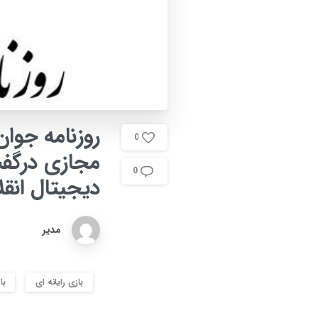
روزنامه
جوان
0
مجازی
درگف
0
دیجیتال
انق
مدیر
بازی رایانه ای
با