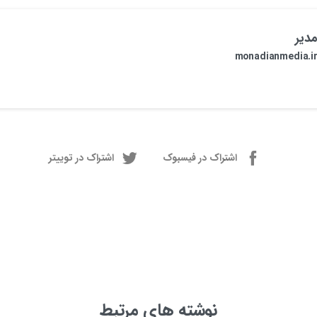
دیر
monadianmedia.i
اشتراک در فیسبوک
اشتراک در توییتر
نوشته های مرتبط