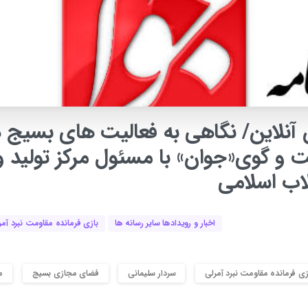
آنلاین/
نگاهی
به
فعالیت
های
بسیج
د
ت
و
گوی«جوان»
با
مسئول
مرکز
تولید
و
لاب
اسلامی
اخبار و رویدادها سایر رسانه ها
بازی فرمانده مقاومت نبرد آمر
زی فرمانده مقاومت نبرد آمرلی
سردار سلیمانی
فضای مجازی بسیج
م