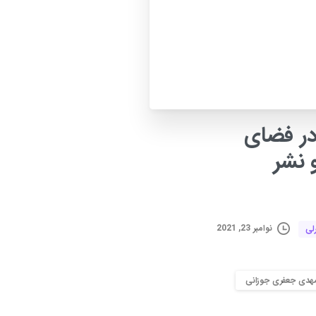
ر
فضای
نشر
نوامبر 23, 2021
لی
هدی جعفری جوزانی