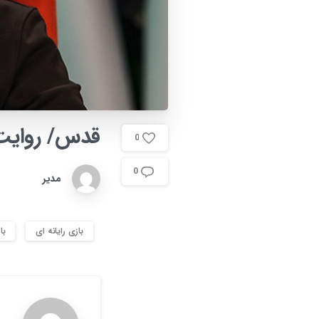
قدس/
روایت
0
0
مدیر
بازی رایانه ای
با
م