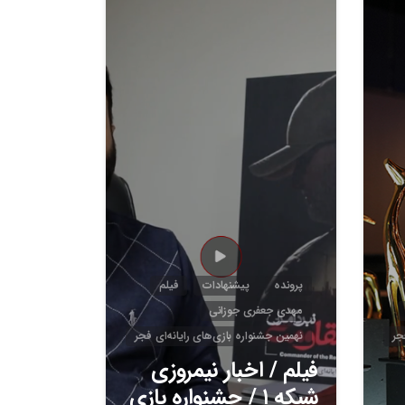
5
2
0
پرونده
پیشنهادات
فیلم
مهدی جعفری جوزانی
جر
نهمین جشنواره بازی‌های رایانه‌ای فجر
فیلم / اخبار نیمروزی
شبکه ۱ / جشنواره بازی