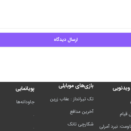
بازی‌های موبایلی
ویدئویی
پویانمایی
تک تیرانداز : عقاب زرین
جاودانه‌ها
آخرین مدافع
 قیام
.
شکارچی تانک
اومت: نبرد آمرلی
.