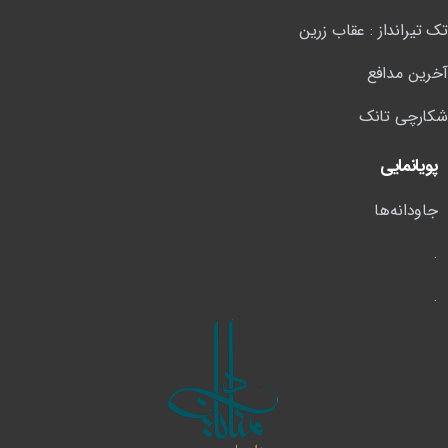
تک تیرانداز : عقاب زرین
آخرین مدافع
شکارچی تانک
پویانمایی
جاودانه‌ها
.
.