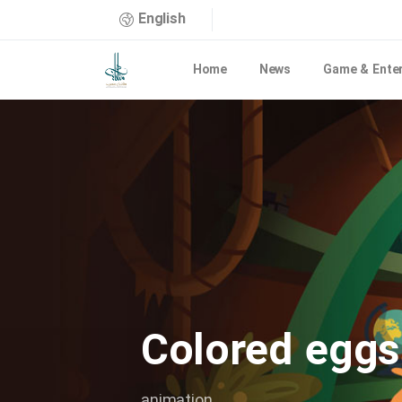
English
Home
News
Game & Ente
Colored
eggs
animation