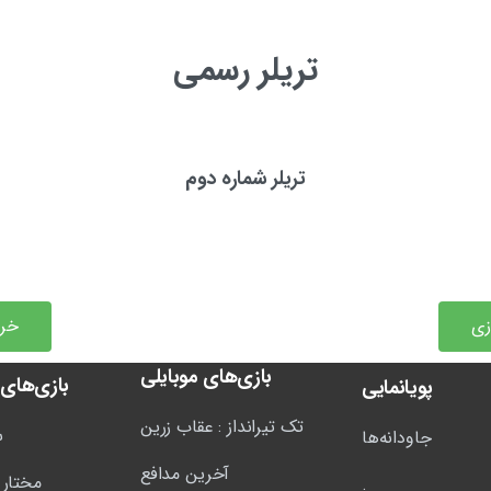
تریلر رسمی
تریلر شماره دوم
زی
خری
بازی‌های موبایلی
بازی‌های
پویانمایی
تک تیرانداز : عقاب زرین
س
جاودانه‌ها
آخرین مدافع
مختار 
.