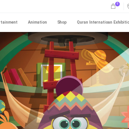
0
rtainment
Animation
Shop
Quran Internatioan Exhibiti